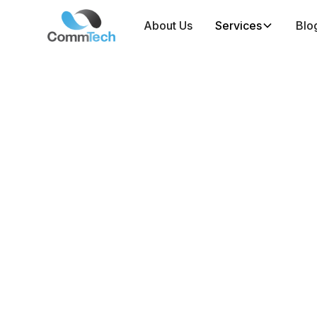
About Us
Services
Blo